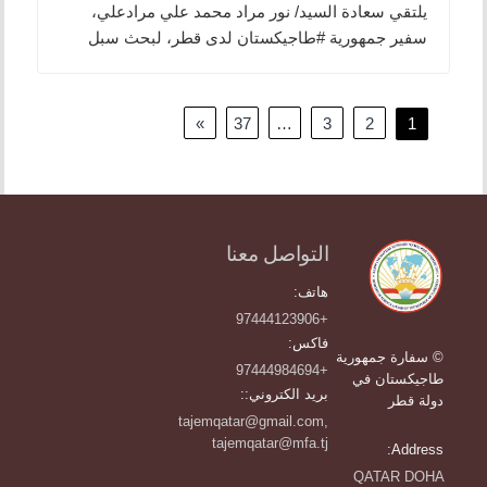
يلتقي سعادة السيد/ نور مراد محمد علي مرادعلي،
سفير جمهورية ‎#طاجيكستان لدى ‎قطر، لبحث سبل
تصفّح
»
37
…
3
2
1
المقالات
التواصل معنا
هاتف:
+97444123906
فاكس:
© سفارة جمهورية
+97444984694
طاجيكستان في
بريد الكتروني::
دولة قطر
tajemqatar@gmail.com,
tajemqatar@mfa.tj
Address:
QATAR DOHA