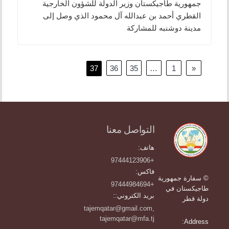
جمهورية طاجيكستان وزير الدولة للشؤون الخارجية
القطري أحمد بن عبدالله آل محمود الذي وصل إلى
مدينة دوشنبه للمشاركة
تصفّح
37
36
35
…
1
«
المقالات
التواصل معنا
هاتف:
+97444123906
فاكس:
© سفارة جمهورية
+97444984694
طاجيكستان في
بريد الكتروني::
دولة قطر
tajemqatar@gmail.com,
tajemqatar@mfa.tj
Address: