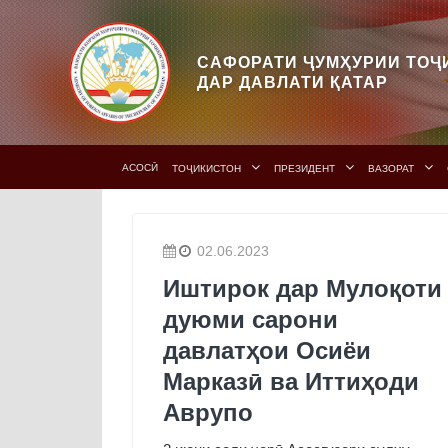
САФОРАТИ ҶУМҲУРИИ ТОҶ
ДАР ДАВЛАТИ ҚАТАР
АСОСӢ
ТОҶИКИСТОН
ПРЕЗИДЕНТ
ВАЗОРАТ
02.06.2023
Иштирок дар Мулоқоти
дуюми сарони
давлатҳои Осиёи
Марказӣ ва Иттиҳоди
Аврупо