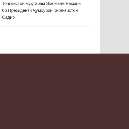
Тоҷикистон муҳтарам Эмомалӣ Раҳмон
бо Президенти Ҷумҳурии Қирғизистон
Садир