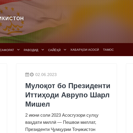
ИКИСТОН
ХАБАРҲОИ АСОСӢ
ТАМОС
САФОРАТ
РАВОДИД
САЙЁҲӢ
02.06.2023
Мулоқот бо Президенти
Иттиҳоди Аврупо Шарл
Мишел
2 июни соли 2023 Асосгузори сулҳу
ваҳдати миллӣ — Пешвои миллат,
Президенти Ҷумҳурии Тоҷикистон