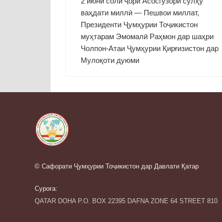
2 июни соли ҷорӣ Асосгузори сулҳу
ваҳдати миллӣ — Пешвои миллат,
Президенти Ҷумҳурии Тоҷикистон
муҳтарам Эмомалӣ Раҳмон дар шаҳри
Чолпон-Атаи Ҷумҳурии Қирғизистон дар
Мулоқоти дуюми
© Сафорати Ҷумҳурии Тоҷикистон дар Давлати Қатар
Суроға:
QATAR DOHA P.O. BOX 22395 DAFNA ZONE 64 STREET 810