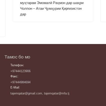
муҳтарам Эмомалӣ Раҳмон дар шаҳри
Чолпон – Атаи Ҷумҳурии Қирғизистон
дар
Тамос бо мо
Телефон:
+97444123906
Факс:
+97444984694
E-Mail:
tajemqatar@gmail.com, tajemqatar@mfa.tj