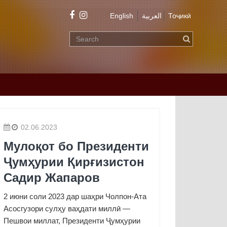
English
العربية
Тоҷикӣ
02.06.2023
Мулоқот бо Президенти
Ҷумҳурии Қирғизистон
Садир Жапаров
2 июни соли 2023 дар шаҳри Чолпон-Ата
Асосгузори сулҳу ваҳдати миллӣ —
Пешвои миллат, Президенти Ҷумҳурии