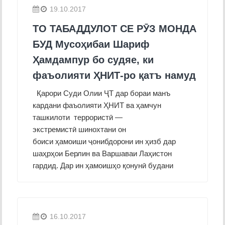
19.10.2017
ТО ТАБАДДУЛОТ СЕ РӮЗ МОНДА
БУД Мусоҳибаи Шариф
Ҳамдампур бо судяе, ки
фаъолияти ҲНИТ-ро қатъ намуд
Қарори Суди Олии ҶТ дар бораи манъ
кардани фаъолияти ҲНИТ ва ҳамчун
ташкилоти террористӣ —
экстремистӣ шинохтани он
боиси ҳамоиши ҷонибдорони ин ҳизб дар
шаҳрҳои Берлин ва Варшаваи Лаҳистон
гардид. Дар ин ҳамоишҳо қонунӣ будани
16.10.2017