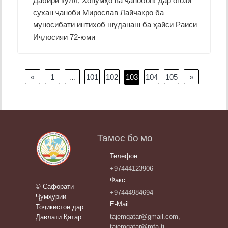
Дабири кулл, Хонумҳо ва ҷанобон! Дар оғози
сухан ҷаноби Мирослав Лайчакро ба
муносибати интихоб шуданаш ба ҳайси Раиси
Иҷлосияи 72-юми
Навигация
«
1
…
101
102
103
104
105
»
по
записям
Тамос бо мо
Телефон:
+97444123906
Факс:
© Сафорати
+97444984694
Ҷумҳурии
E-Mail:
Тоҷикистон дар
tajemqatar@gmail.com,
Давлати Қатар
tajemqatar@mfa.tj