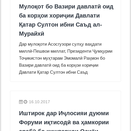
Мулоқот бо Вазири давлатӣ оид
ба корҳои хориҷии Давлати
Қатар Султон ибни Саъд ал-
Мурайхӣ
Дар мулоқоти Асосгузори сулҳу ваҳдати
миллӣ-Пешвои миллат, Президенти Ҷумҳурии
Тоҷикистон муҳтарам Эмомалӣ Раҳмон бо
Вазири давлатӣ оид ба корҳои хориҷии
Давлати Қатар Султон ибни Саъд
16.10.2017
Иштирок дар Иҷлосияи дуюми
Форуми иқтисодӣ ва ҳамкории