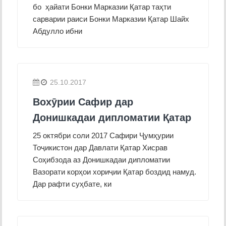
бо ҳайати Бонки Марказии Қатар таҳти
сарварии раиси Бонки Марказии Қатар Шайх
Абдулло ибни
25.10.2017
Вохӯрии Сафир дар
Донишкадаи дипломатии Қатар
25 октябри соли 2017 Сафири Ҷумҳурии
Тоҷикистон дар Давлати Қатар Хисрав
Соҳибзода аз Донишкадаи дипломатии
Вазорати корҳои хориҷии Қатар боздид намуд.
Дар рафти суҳбате, ки