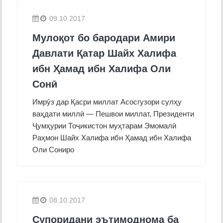
09.10.2017
Мулоқот бо бародари Амири
Давлати Қатар Шайх Халифа
ибн Ҳамад ибн Халифа Оли
Сонӣ
Имрӯз дар Қасри миллат Асосгузори сулҳу
ваҳдати миллӣ — Пешвои миллат, Президенти
Ҷумҳурии Тоҷикистон муҳтарам Эмомалӣ
Раҳмон Шайх Халифа ибн Ҳамад ибн Халифа
Оли Сониро
08.10.2017
Супоридани эътимоднома ба