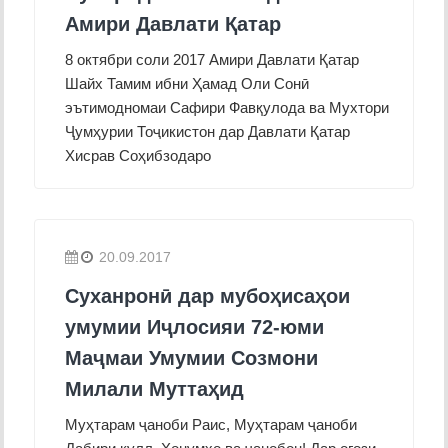
Амири Давлати Қатар
8 октябри соли 2017 Амири Давлати Қатар
Шайх Тамим ибни Ҳамад Оли Сонӣ
эътимодномаи Сафири Фавқулода ва Мухтори
Ҷумҳурии Тоҷикистон дар Давлати Қатар
Хисрав Соҳибзодаро
20.09.2017
Суханронӣ дар мубоҳисаҳои
умумии Иҷлосияи 72-юми
Маҷмаи Умумии Созмони
Милали Муттаҳид
Муҳтарам ҷаноби Раис, Муҳтарам ҷаноби