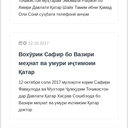
Тоҷикистон муҳтарам Эмомалӣ Раҳмон бо
Амири Давлати Қатар Шайх Тамим ибни Ҳамад
Оли Сонӣ суҳбати телефонӣ анҷом
12.10.2017
Вохӯрии Сафир бо Вазири
меҳнат ва умури иҷтимоии
Қатар
12 октябри соли 2017 мулоқоти кории Сафири
Фавқулода ва Мухтори Ҷумҳурии Тоҷикистон
дар Давлати Қатар Хисрав Соҳибзода бо
Вазири меҳнат ва умури иҷтимоии Қатар
доктор