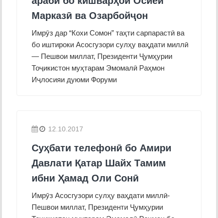
арабӣ бо кишварҳои Осиёи
Марказӣ ва Озарбойҷон
Имрӯз дар “Кохи Сомон” таҳти сарпарастӣ ва
бо иштироки Асосгузори сулҳу ваҳдати миллӣ
— Пешвои миллат, Президенти Ҷумҳурии
Тоҷикистон муҳтарам Эмомалӣ Раҳмон
Иҷлосияи дуюми Форуми
12.10.2017
Суҳбати телефонӣ бо Амири
Давлати Қатар Шайх Тамим
ибни Ҳамад Оли Сонӣ
Имрӯз Асосгузори сулҳу ваҳдати миллӣ-
Пешвои миллат, Президенти Ҷумҳурии