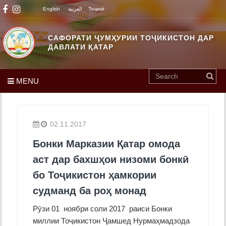
English
العربية
Тоҷикӣ
САФОРАТИ ҶУМҲУРИИ ТОҶИКИСТОН ДАР
ДАВЛАТИ ҚАТАР
MENU
02.11.2017
Бонки Марказии Қатар омода
аст дар бахшҳои низоми бонкӣ
бо Тоҷикистон ҳамкории
судманд ба роҳ монад
Рӯзи 01 ноябри соли 2017 раиси Бонки
миллии Тоҷикистон Ҷамшед Нурмаҳмадзода